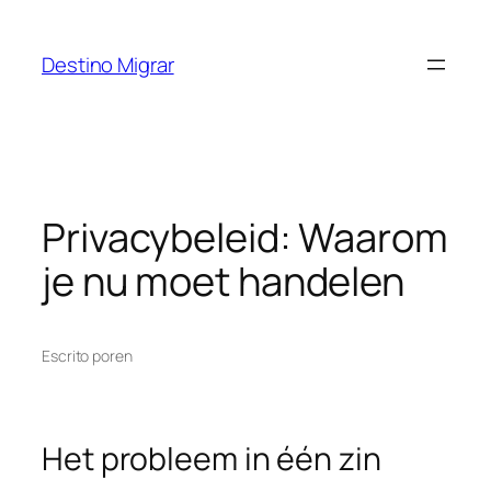
Saltar
al
Destino Migrar
contenido
Privacybeleid: Waarom
je nu moet handelen
Escrito por
en
Het probleem in één zin