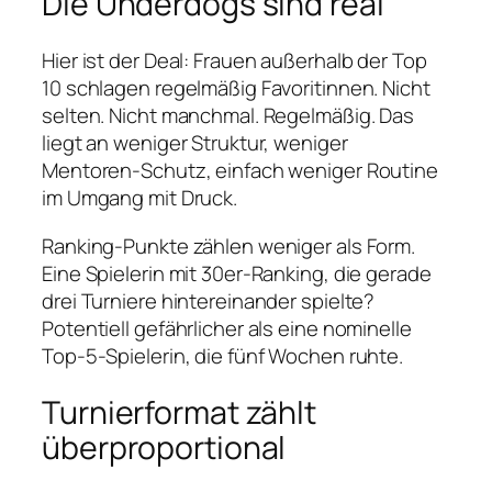
Die Underdogs sind real
Hier ist der Deal: Frauen außerhalb der Top
10 schlagen regelmäßig Favoritinnen. Nicht
selten. Nicht manchmal. Regelmäßig. Das
liegt an weniger Struktur, weniger
Mentoren-Schutz, einfach weniger Routine
im Umgang mit Druck.
Ranking-Punkte zählen weniger als Form.
Eine Spielerin mit 30er-Ranking, die gerade
drei Turniere hintereinander spielte?
Potentiell gefährlicher als eine nominelle
Top-5-Spielerin, die fünf Wochen ruhte.
Turnierformat zählt
überproportional