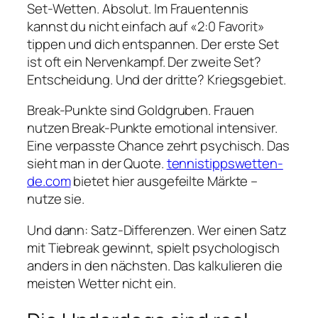
Set-Wetten. Absolut. Im Frauentennis
kannst du nicht einfach auf «2:0 Favorit»
tippen und dich entspannen. Der erste Set
ist oft ein Nervenkampf. Der zweite Set?
Entscheidung. Und der dritte? Kriegsgebiet.
Break-Punkte sind Goldgruben. Frauen
nutzen Break-Punkte emotional intensiver.
Eine verpasste Chance zehrt psychisch. Das
sieht man in der Quote.
tennistippswetten-
de.com
bietet hier ausgefeilte Märkte –
nutze sie.
Und dann: Satz-Differenzen. Wer einen Satz
mit Tiebreak gewinnt, spielt psychologisch
anders in den nächsten. Das kalkulieren die
meisten Wetter nicht ein.